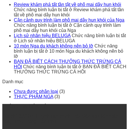
Review khám phá tất tần tật về phô mai dây hun khói
Chức năng bình luận bị tắt
ở Review khám phá tất tần
tật về phô mai dây hun khói
Cận cảnh quy trình làm phô mai dây hun khói của Nga
Chức năng bình luận bị tắt
ở Cận cảnh quy trình làm
phô mai dây hun khói của Nga
Lịch sử nhãn hiệu BELUGA
Chức năng bình luận bị tắt
ở Lịch sử nhãn hiệu BELUGA
10 món Nga du khách không nên bỏ lỡ
Chức năng
bình luận bị tắt
ở 10 món Nga du khách không nên bỏ
lỡ
BẠN ĐÃ BIẾT CÁCH THƯỞNG THỨC TRỨNG CÁ
HỒI
Chức năng bình luận bị tắt
ở BẠN ĐÃ BIẾT CÁCH
THƯỞNG THỨC TRỨNG CÁ HỒI
Danh mục
Chưa được phân loại
(3)
THỰC PHẨM NGA
(3)
THÔNG TIN LIÊN HỆ
Địa chỉ: 32/1/7B Huỳnh văn chính ( đối diện 467 kênh tân
hoá) , Phú Trung, Tân Phú