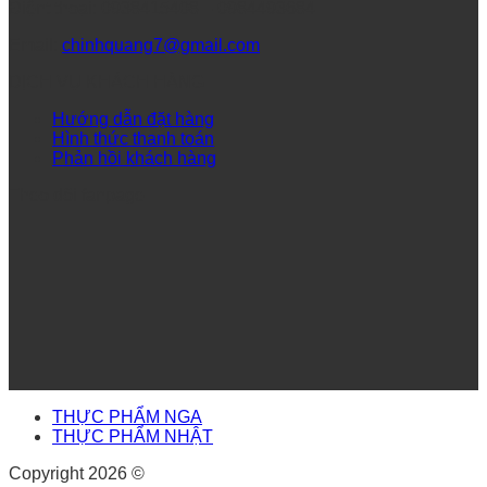
Điệnt thoại: 0938415408 – 0984493684
Email:
chinhquang7@gmail.com
DỊCH VỤ KHÁCH HÀNG
Hướng dẫn đặt hàng
Hình thức thanh toán
Phản hồi khách hàng
Theo dõi fanpage
THỰC PHẨM NGA
THỰC PHẨM NHẬT
Copyright 2026 ©