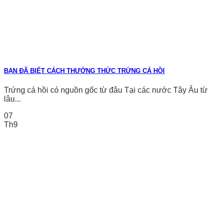
BẠN ĐÃ BIẾT CÁCH THƯỞNG THỨC TRỨNG CÁ HỒI
Trứng cá hồi có nguồn gốc từ đâu Tại các nước Tây Âu từ
lâu...
07
Th9