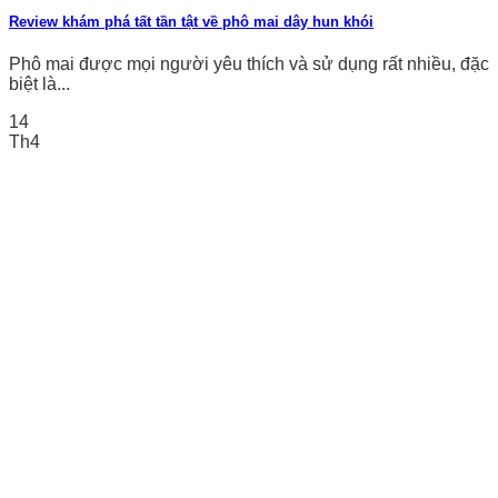
Review khám phá tất tần tật về phô mai dây hun khói
Phô mai được mọi người yêu thích và sử dụng rất nhiều, đặc
biệt là...
14
Th4