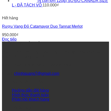
(4 con lớn 120g) SÒ ĐỎ CANADA SIZE
L - ĐÃ TÁCH VỎ
110.000
₫
Hết hàng
Rượu Vang Đỏ Catamayor Duo Tannat Merlot
950.000
₫
Đọc tiếp
THÔNG TIN LIÊN HỆ
Địa chỉ: 32/1/7B Huỳnh văn chính ( đối diện 467 kênh tân
hoá) , Phú Trung, Tân Phú
Điệnt thoại: 0938415408 – 0984493684
Email:
chinhquang7@gmail.com
DỊCH VỤ KHÁCH HÀNG
Hướng dẫn đặt hàng
Hình thức thanh toán
Phản hồi khách hàng
Theo dõi fanpage