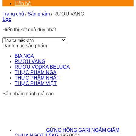
Liên hệ
Trang chủ
/
Sản phẩm
/
RƯỢU VANG
Lọc
Hiển thị kết quả duy nhất
Danh mục sản phẩm
BIA NGA
RƯỢU VANG
RƯỢU VODKA BELUGA
THỰC PHẨM NGA
THỰC PHẨM NHẬT
THỰC PHẨM VIỆT
Sản phẩm đánh giá cao
GỪNG HỒNG GARI NGÂM GIẤM
CHUA NGỌT 1,5KG
185.000
₫