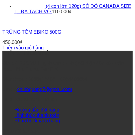
(4 con lớn 120g) SÒ ĐỎ CANADA SIZE
L - ĐÃ TÁCH VỎ
110.000
₫
TRỨNG TÔM EBIKO 500G
450.000
₫
Thêm vào giỏ hàng
THÔNG TIN LIÊN HỆ
Địa chỉ: 32/1/7B Huỳnh văn chính ( đối diện 467 kênh tân
hoá) , Phú Trung, Tân Phú
Điệnt thoại: 0938415408 – 0984493684
Email:
chinhquang7@gmail.com
DỊCH VỤ KHÁCH HÀNG
Hướng dẫn đặt hàng
Hình thức thanh toán
Phản hồi khách hàng
Theo dõi fanpage