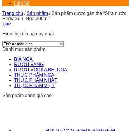
Liên hệ
Trang chủ
/
Sản phẩm
/
Sản phẩm được gắn thẻ “Sữa nước
PediaSure Nga 200ml”
Lọc
Hiển thị kết quả duy nhất
Danh mục sản phẩm
BIA NGA
RƯỢU VANG
RƯỢU VODKA BELUGA
THỰC PHẨM NGA
THỰC PHẨM NHẬT
THỰC PHẨM VIỆT
Sản phẩm đánh giá cao
GỪNG HỒNG GARI NGÂM GIẤM