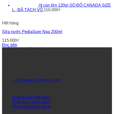
(4 con lớn 120g) SÒ ĐỎ CANADA SIZE
L - ĐÃ TÁCH VỎ
110.000
₫
Hết hàng
Sữa nước PediaSure Nga 200ml
115.000
₫
Đọc tiếp
THÔNG TIN LIÊN HỆ
Địa chỉ: 32/1/7B Huỳnh văn chính ( đối diện 467 kênh tân
hoá) , Phú Trung, Tân Phú
Điệnt thoại: 0938415408 – 0984493684
Email:
chinhquang7@gmail.com
DỊCH VỤ KHÁCH HÀNG
Hướng dẫn đặt hàng
Hình thức thanh toán
Phản hồi khách hàng