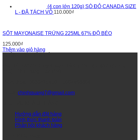
(4 con lớn 120g) SÒ ĐỎ CANADA SIZE
L - ĐÃ TÁCH VỎ
110.000
₫
SỐT MAYONAISE TRỨNG 225ML 67% ĐỘ BÉO
125.000
₫
Thêm vào giỏ hàng
THÔNG TIN LIÊN HỆ
Địa chỉ: 32/1/7B Huỳnh văn chính ( đối diện 467 kênh tân
hoá) , Phú Trung, Tân Phú
Điệnt thoại: 0938415408 – 0984493684
Email:
chinhquang7@gmail.com
DỊCH VỤ KHÁCH HÀNG
Hướng dẫn đặt hàng
Hình thức thanh toán
Phản hồi khách hàng
Theo dõi fanpage