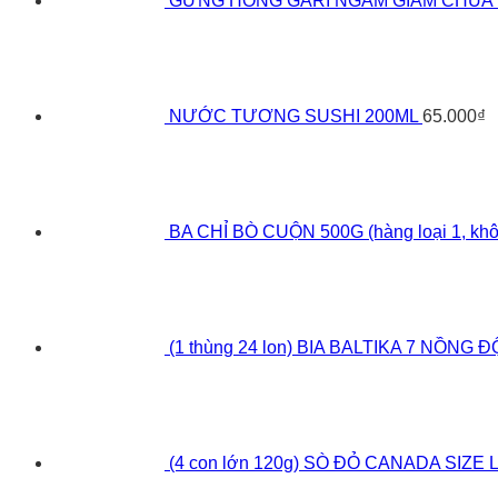
GỪNG HỒNG GARI NGÂM GIẤM CHUA 
NƯỚC TƯƠNG SUSHI 200ML
65.000
₫
BA CHỈ BÒ CUỘN 500G (hàng loại 1, khô
(1 thùng 24 lon) BIA BALTIKA 7 NỒNG 
(4 con lớn 120g) SÒ ĐỎ CANADA SIZE 