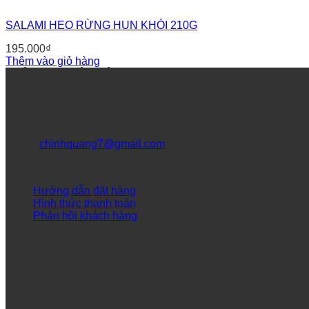
SALAMI HEO RỪNG HUN KHÓI 210G
195.000
₫
Thêm vào giỏ hàng
THÔNG TIN LIÊN HỆ
Địa chỉ: 32/1/7B Huỳnh văn chính ( đối diện 467 kênh tân hoá
Điệnt thoại: 0938415408 – 0984493684
Email:
chinhquang7@gmail.com
DỊCH VỤ KHÁCH HÀNG
Hướng dẫn đặt hàng
Hình thức thanh toán
Phản hồi khách hàng
Theo dõi fanpage