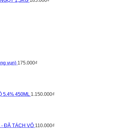
NGỌT 1,5KG
185.000
₫
ng vụn)
175.000
₫
ĐỘ 5.4% 450ML
1.150.000
₫
L - ĐÃ TÁCH VỎ
110.000
₫