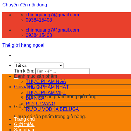
Chuyển đến nội dung
chinhquang7@gmail.com
0938415408
chinhquang7@gmail.com
0938415408
Thế giới hàng ngoại
Tìm kiếm:
Danh mục sản phẩm
THỰC PHẨM NGA
Giỏ hàng /
0
₫
THỰC PHẨM NHẬT
THỰC PHẨM VIỆT
Chưa có sản phẩm trong giỏ hàng.
BIA NGA
RƯỢU VANG
Giỏ hàng
RƯỢU VODKA BELUGA
Chưa có sản phẩm trong giỏ hàng.
Trang chủ
Giới thiệu
Sản phẩm