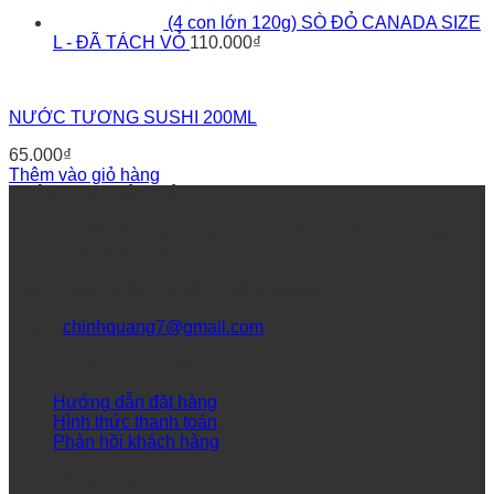
(4 con lớn 120g) SÒ ĐỎ CANADA SIZE
L - ĐÃ TÁCH VỎ
110.000
₫
NƯỚC TƯƠNG SUSHI 200ML
65.000
₫
Thêm vào giỏ hàng
THÔNG TIN LIÊN HỆ
Địa chỉ: 32/1/7B Huỳnh văn chính ( đối diện 467 kênh tân
hoá) , Phú Trung, Tân Phú
Điệnt thoại: 0938415408 – 0984493684
Email:
chinhquang7@gmail.com
DỊCH VỤ KHÁCH HÀNG
Hướng dẫn đặt hàng
Hình thức thanh toán
Phản hồi khách hàng
Theo dõi fanpage