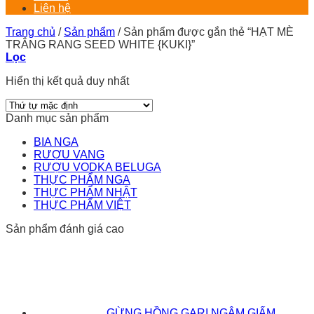
Liên hệ
Trang chủ
/
Sản phẩm
/
Sản phẩm được gắn thẻ “HẠT MÈ
TRẮNG RANG SEED WHITE {KUKI}”
Lọc
Hiển thị kết quả duy nhất
Danh mục sản phẩm
BIA NGA
RƯỢU VANG
RƯỢU VODKA BELUGA
THỰC PHẨM NGA
THỰC PHẨM NHẬT
THỰC PHẨM VIỆT
Sản phẩm đánh giá cao
GỪNG HỒNG GARI NGÂM GIẤM