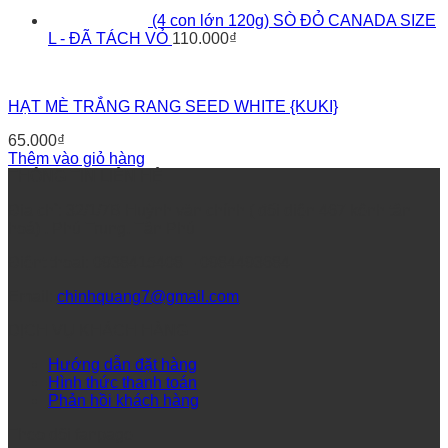
(4 con lớn 120g) SÒ ĐỎ CANADA SIZE
L - ĐÃ TÁCH VỎ
110.000
₫
HẠT MÈ TRẮNG RANG SEED WHITE {KUKI}
65.000
₫
Thêm vào giỏ hàng
THÔNG TIN LIÊN HỆ
Địa chỉ: 32/1/7B Huỳnh văn chính ( đối diện 467 kênh tân
hoá) , Phú Trung, Tân Phú
Điệnt thoại: 0938415408 – 0984493684
Email:
chinhquang7@gmail.com
DỊCH VỤ KHÁCH HÀNG
Hướng dẫn đặt hàng
Hình thức thanh toán
Phản hồi khách hàng
Theo dõi fanpage