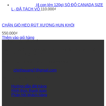
(4 con lớn 120g) SÒ ĐỎ CANADA SIZE
L - ĐÃ TÁCH VỎ
110.000
₫
CHÂN GIÒ HEO RÚT XƯƠNG HUN KHÓI
550.000
₫
Thêm vào giỏ hàng
THÔNG TIN LIÊN HỆ
Địa chỉ: 32/1/7B Huỳnh văn chính ( đối diện 467 kênh tân
hoá) , Phú Trung, Tân Phú
Điệnt thoại: 0938415408 – 0984493684
Email:
chinhquang7@gmail.com
DỊCH VỤ KHÁCH HÀNG
Hướng dẫn đặt hàng
Hình thức thanh toán
Phản hồi khách hàng
Theo dõi fanpage