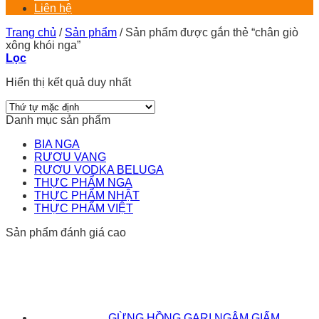
Liên hệ
Trang chủ
/
Sản phẩm
/
Sản phẩm được gắn thẻ “chân giò
xông khói nga”
Lọc
Hiển thị kết quả duy nhất
Danh mục sản phẩm
BIA NGA
RƯỢU VANG
RƯỢU VODKA BELUGA
THỰC PHẨM NGA
THỰC PHẨM NHẬT
THỰC PHẨM VIỆT
Sản phẩm đánh giá cao
GỪNG HỒNG GARI NGÂM GIẤM