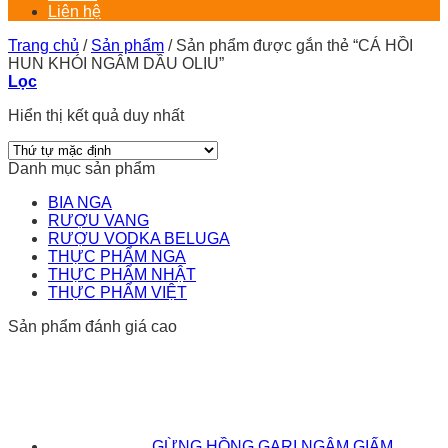
Liên hệ
Trang chủ
/
Sản phẩm
/
Sản phẩm được gắn thẻ “CÁ HỒI
HUN KHÓI NGÂM DẦU OLIU”
Lọc
Hiển thị kết quả duy nhất
Danh mục sản phẩm
BIA NGA
RƯỢU VANG
RƯỢU VODKA BELUGA
THỰC PHẨM NGA
THỰC PHẨM NHẬT
THỰC PHẨM VIỆT
Sản phẩm đánh giá cao
GỪNG HỒNG GARI NGÂM GIẤM