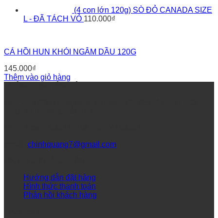
(4 con lớn 120g) SÒ ĐỎ CANADA SIZE
L - ĐÃ TÁCH VỎ
110.000
₫
CÁ HỒI HUN KHÓI NGÂM DẦU 120G
145.000
₫
Thêm vào giỏ hàng
THÔNG TIN LIÊN HỆ
Địa chỉ: 32/1/7B Huỳnh văn chính ( đối diện 467 kênh tân
hoá) , Phú Trung, Tân Phú
Điệnt thoại: 0938415408 – 0984493684
Email:
chinhquang7@gmail.com
DỊCH VỤ KHÁCH HÀNG
Hướng dẫn đặt hàng
Hình thức thanh toán
Phản hồi khách hàng
Theo dõi fanpage