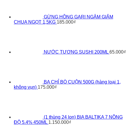
GỪNG HỒNG GARI NGÂM GIẤM
CHUA NGỌT 1,5KG
185.000
₫
NƯỚC TƯƠNG SUSHI 200ML
65.000
₫
BA CHỈ BÒ CUỘN 500G (hàng loại 1,
không vụn)
175.000
₫
(1 thùng 24 lon) BIA BALTIKA 7 NỒNG
ĐỘ 5.4% 450ML
1.150.000
₫