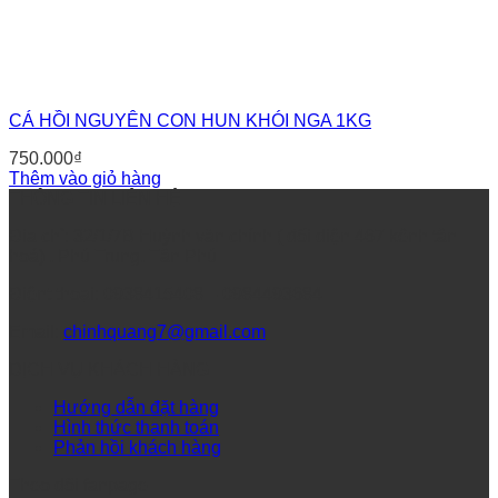
CÁ HỒI NGUYÊN CON HUN KHÓI NGA 1KG
750.000
₫
Thêm vào giỏ hàng
THÔNG TIN LIÊN HỆ
Địa chỉ: 32/1/7B Huỳnh văn chính ( đối diện 467 kênh tân
hoá) , Phú Trung, Tân Phú
Điệnt thoại: 0938415408 – 0984493684
Email:
chinhquang7@gmail.com
DỊCH VỤ KHÁCH HÀNG
Hướng dẫn đặt hàng
Hình thức thanh toán
Phản hồi khách hàng
Theo dõi fanpage