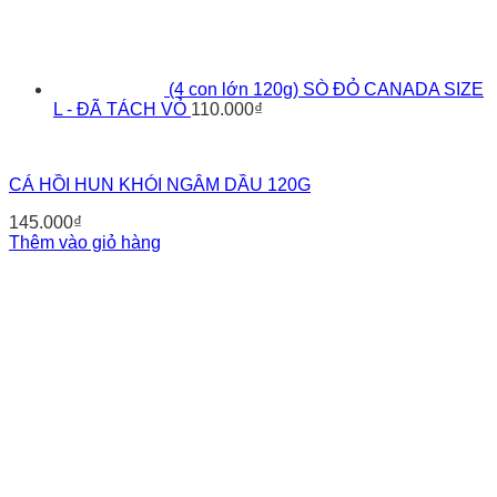
(4 con lớn 120g) SÒ ĐỎ CANADA SIZE
L - ĐÃ TÁCH VỎ
110.000
₫
CÁ HỒI HUN KHÓI NGÂM DẦU 120G
145.000
₫
Thêm vào giỏ hàng