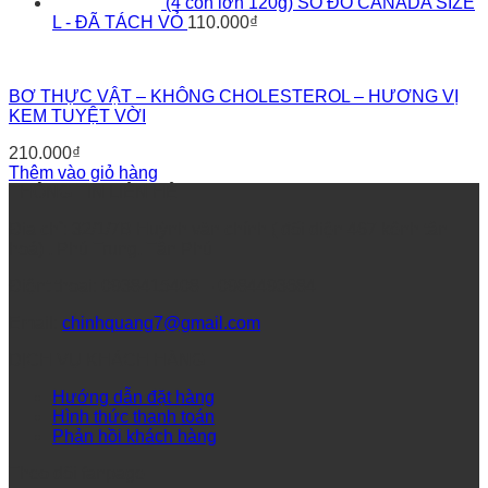
(4 con lớn 120g) SÒ ĐỎ CANADA SIZE
L - ĐÃ TÁCH VỎ
110.000
₫
BƠ THỰC VẬT – KHÔNG CHOLESTEROL – HƯƠNG VỊ
KEM TUYỆT VỜI
210.000
₫
Thêm vào giỏ hàng
THÔNG TIN LIÊN HỆ
Địa chỉ: 32/1/7B Huỳnh văn chính ( đối diện 467 kênh tân
hoá) , Phú Trung, Tân Phú
Điệnt thoại: 0938415408 – 0984493684
Email:
chinhquang7@gmail.com
DỊCH VỤ KHÁCH HÀNG
Hướng dẫn đặt hàng
Hình thức thanh toán
Phản hồi khách hàng
Theo dõi fanpage