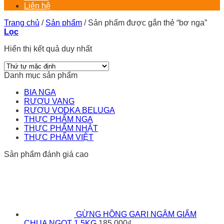
Liên hệ
Trang chủ
/
Sản phẩm
/
Sản phẩm được gắn thẻ “bơ nga”
Lọc
Hiển thị kết quả duy nhất
Danh mục sản phẩm
BIA NGA
RƯỢU VANG
RƯỢU VODKA BELUGA
THỰC PHẨM NGA
THỰC PHẨM NHẬT
THỰC PHẨM VIỆT
Sản phẩm đánh giá cao
GỪNG HỒNG GARI NGÂM GIẤM
CHUA NGỌT 1,5KG
185.000
₫