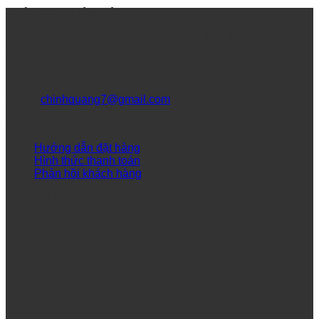
THÔNG TIN LIÊN HỆ
Địa chỉ: 32/1/7B Huỳnh văn chính ( đối diện 467 kênh tân
hoá) , Phú Trung, Tân Phú
Điệnt thoại: 0938415408 – 0984493684
Email:
chinhquang7@gmail.com
DỊCH VỤ KHÁCH HÀNG
Hướng dẫn đặt hàng
Hình thức thanh toán
Phản hồi khách hàng
Theo dõi fanpage