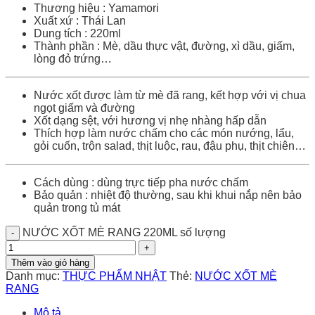
Thương hiệu : Yamamori
Xuất xứ : Thái Lan
Dung tích : 220ml
Thành phần : Mè, dầu thực vật, đường, xì dầu, giấm,
lòng đỏ trứng…
Nước xốt được làm từ mè đã rang, kết hợp với vị chua
ngọt giấm và đường
Xốt dạng sệt, với hương vị nhẹ nhàng hấp dẫn
Thích hợp làm nước chấm cho các món nướng, lẩu,
gỏi cuốn, trộn salad, thịt luộc, rau, đậu phụ, thịt chiên…
Cách dùng : dùng trực tiếp pha nước chấm
Bảo quản : nhiệt độ thường, sau khi khui nắp nên bảo
quản trong tủ mát
NƯỚC XỐT MÈ RANG 220ML số lượng
Thêm vào giỏ hàng
Danh mục:
THỰC PHẨM NHẬT
Thẻ:
NƯỚC XỐT MÈ
RANG
Mô tả