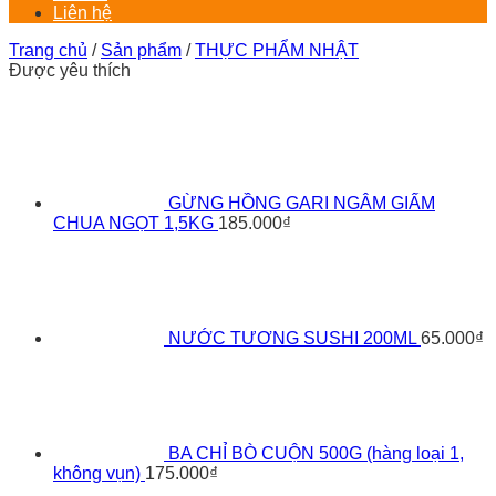
Liên hệ
Trang chủ
/
Sản phẩm
/
THỰC PHẨM NHẬT
Được yêu thích
GỪNG HỒNG GARI NGÂM GIẤM
CHUA NGỌT 1,5KG
185.000
₫
NƯỚC TƯƠNG SUSHI 200ML
65.000
₫
BA CHỈ BÒ CUỘN 500G (hàng loại 1,
không vụn)
175.000
₫