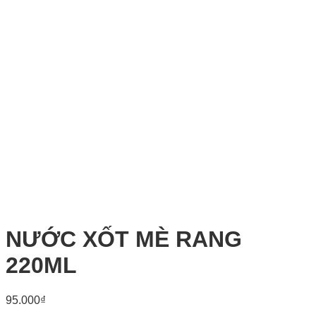
NƯỚC XỐT MÈ RANG
220ML
95.000
₫